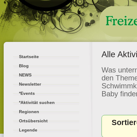
Alle Akti
Startseite
Blog
Was untern
NEWS
den Themen
Newsletter
Schwimmkur
Baby finde
*Events
*Aktivität suchen
Regionen
Sortie
Ortsübersicht
Legende