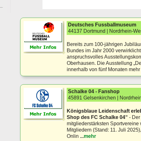
Deutsches Fussballmuseum
44137 Dortmund | Nordrhein-Wes
Bereits zum 100-jährigen Jubilä
Bundes im Jahr 2000 verwirklicht
anspruchsvolles Ausstellungskon
Oberhausen. Die Ausstellung „Der 
innerhalb von fünf Monaten mehr 
Schalke 04 - Fanshop
45891 Gelsenkirchen | Nordrhei
Königsblaue Leidenschaft erlebe
Shop des FC Schalke 04“
- Der
mitgliederstärksten Sportvereine 
Mitgliedern (Stand: 11. Juli 2025),
Onlin
...
mehr