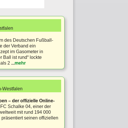
tfalen
um des Deutschen Fußball-
e der Verband ein
zept im Gasometer in
Ball ist rund“ lockte
als 2
...
mehr
n-Westfalen
n – der offizielle Online-
 FC Schalke 04, einer der
weltweit mit rund 194 000
 präsentiert seinen offiziellen