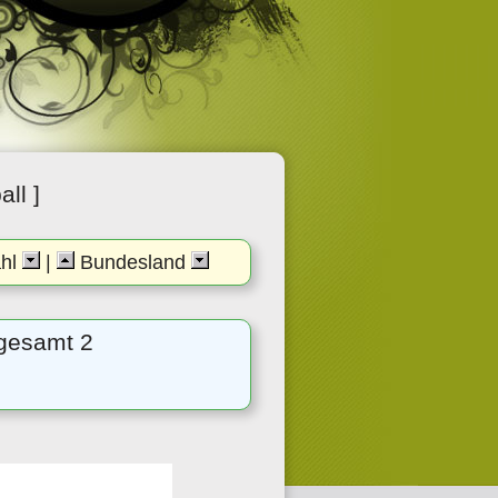
ll ]
ahl
|
Bundesland
sgesamt 2