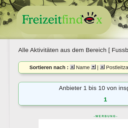
Alle Aktivitäten aus dem Bereich [ Fussba
Sortieren nach :
Name
|
Postleitz
Anbieter 1 bis 10 von in
1
- W E R B U N G -