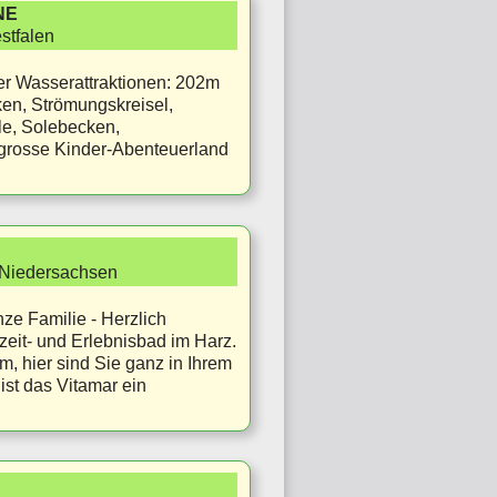
NE
stfalen
ler Wasserattraktionen: 202m
en, Strömungskreisel,
le, Solebecken,
 grosse Kinder-Abenteuerland
 Niedersachsen
ze Familie - Herzlich
eit- und Erlebnisbad im Harz.
, hier sind Sie ganz in Ihrem
st das Vitamar ein