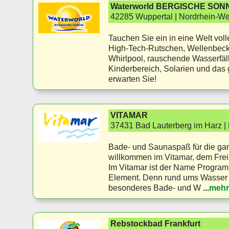
Waterworld BERGISCHE SON
42285 Wuppertal | Nordrhein-We
Tauchen Sie ein in eine Welt vol
High-Tech-Rutschen, Wellenbeck
Whirlpool, rauschende Wasserfäl
Kinderbereich, Solarien und das
erwarten Sie!
VITAMAR
37431 Bad Lauterberg im Harz |
Bade- und Saunaspaß für die gan
willkommen im Vitamar, dem Freiz
Im Vitamar ist der Name Programm
Element. Denn rund ums Wasser i
besonderes Bade- und W
...
mehr
Rebstockbad Frankfurt