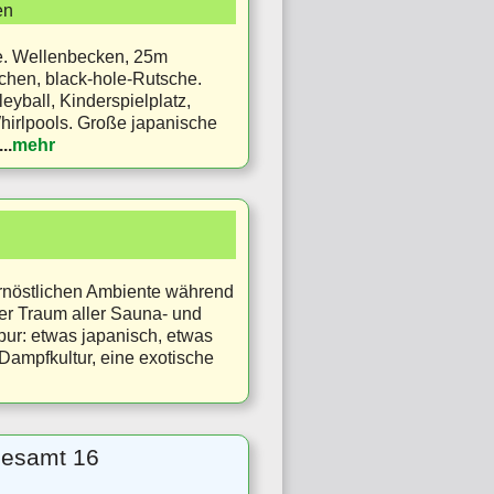
en
ie. Wellenbecken, 25m
hen, black-hole-Rutsche.
ball, Kinderspielplatz,
irlpools. Große japanische
...
mehr
rnöstlichen Ambiente während
er Traum aller Sauna- und
ur: etwas japanisch, etwas
 Dampfkultur, eine exotische
sgesamt 16