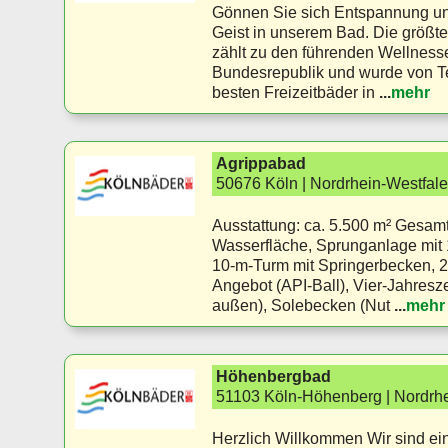
Gönnen Sie sich Entspannung un
Geist in unserem Bad. Die größte
zählt zu den führenden Wellnesse
Bundesrepublik und wurde von Te
besten Freizeitbäder in
...
mehr
Agrippabad
50676 Köln | Nordrhein-Westfal
Ausstattung: ca. 5.500 m² Gesamt
Wasserfläche, Sprunganlage mit 1
10-m-Turm mit Springerbecken, 
Angebot (API-Ball), Vier-Jahresz
außen), Solebecken (Nut
...
mehr
Höhenbergbad
51103 Köln-Höhenberg | Nordrh
Herzlich Willkommen Wir sind ei