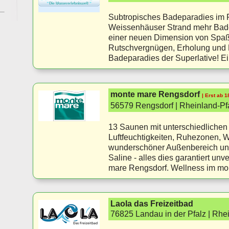
Subtropisches Badeparadies im F
Weissenhäuser Strand mehr Bade
einer neuen Dimension von Spaß
Rutschvergnügen, Erholung und
Badeparadies der Superlative! Ein
monte mare Rengsdorf
| Erst ab 
56579 Rengsdorf | Rheinland-Pf
13 Saunen mit unterschiedliche
Luftfeuchtigkeiten, Ruhezonen, 
wunderschöner Außenbereich und
Saline - alles dies garantiert un
mare Rengsdorf. Wellness im m
Laola das Freizeitbad
76825 Landau in der Pfalz | Rhe