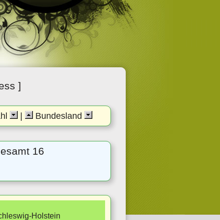
ess ]
ahl
|
Bundesland
sgesamt 16
hleswig-Holstein