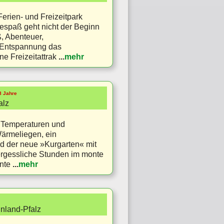
erien- und Freizeitpark
spaß geht nicht der Beginn
, Abenteuer,
 Entspannung das
e Freizeitattrak
...
mehr
18 Jahre
alz
n Temperaturen und
Wärmeliegen, ein
 der neue »Kurgarten« mit
vergessliche Stunden im monte
onte
...
mehr
inland-Pfalz