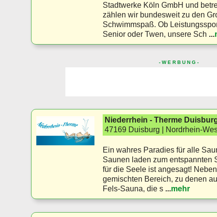
Stadtwerke Köln GmbH und betrei
zählen wir bundesweit zu den G
Schwimmspaß. Ob Leistungssport
Senior oder Twen, unsere Sch
...
- W E R B U N G -
Niederrhein - Therme Duisbur
47169 Duisburg | Nordrhein-Wes
Ein wahres Paradies für alle Sa
Saunen laden zum entspannten Sc
für die Seele ist angesagt! Neb
gemischten Bereich, zu denen au
Fels-Sauna, die s
...
mehr