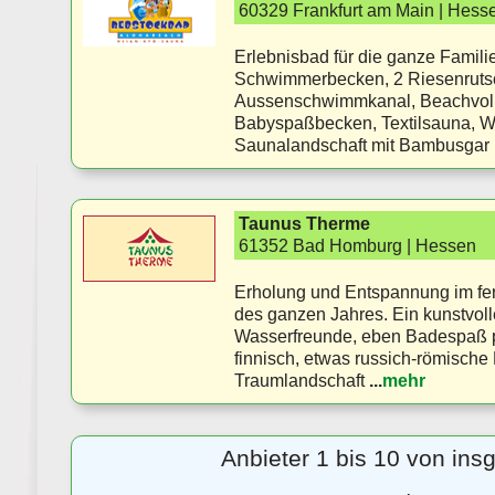
60329 Frankfurt am Main | Hess
Erlebnisbad für die ganze Famil
Schwimmerbecken, 2 Riesenrutsc
Aussenschwimmkanal, Beachvolley
Babyspaßbecken, Textilsauna, Wh
Saunalandschaft mit Bambusgar
Taunus Therme
61352 Bad Homburg | Hessen
Erholung und Entspannung im fe
des ganzen Jahres. Ein kunstvoll
Wasserfreunde, eben Badespaß p
finnisch, etwas russich-römische
Traumlandschaft
...
mehr
Anbieter 1 bis 10 von in