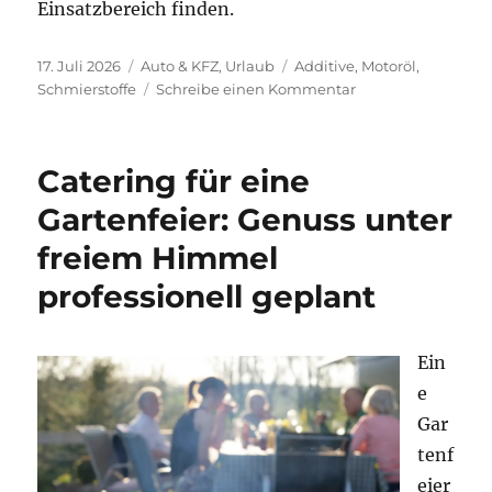
Einsatzbereich finden.
Veröffentlicht
Kategorien
Schlagwörter
17. Juli 2026
Auto & KFZ
,
Urlaub
Additive
,
Motoröl
,
am
zu
Schmierstoffe
Schreibe einen Kommentar
Das
richtige
Öl
Catering für eine
finden
–
Gartenfeier: Genuss unter
Der
freiem Himmel
große
Ratgeber
professionell geplant
für
Motoröle,
Schmierstoffe
Ein
und
Fahrzeugpflege
e
Gar
tenf
eier