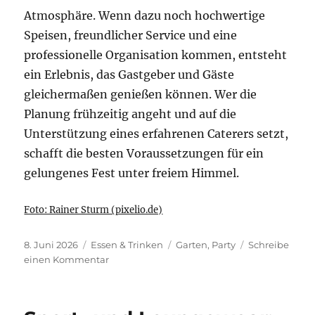
Atmosphäre. Wenn dazu noch hochwertige
Speisen, freundlicher Service und eine
professionelle Organisation kommen, entsteht
ein Erlebnis, das Gastgeber und Gäste
gleichermaßen genießen können. Wer die
Planung frühzeitig angeht und auf die
Unterstützung eines erfahrenen Caterers setzt,
schafft die besten Voraussetzungen für ein
gelungenes Fest unter freiem Himmel.
Foto: Rainer Sturm (pixelio.de)
Veröffentlicht
Kategorien
Schlagwörter
8. Juni 2026
Essen & Trinken
Garten
,
Party
Schreibe
am
zu
einen Kommentar
Catering
für
eine