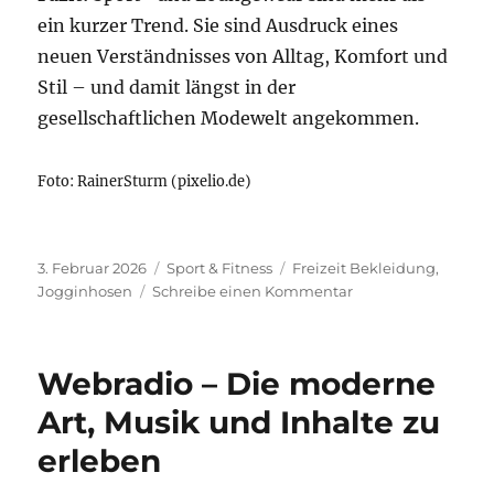
ein kurzer Trend. Sie sind Ausdruck eines
neuen Verständnisses von Alltag, Komfort und
Stil – und damit längst in der
gesellschaftlichen Modewelt angekommen.
Foto: RainerSturm (pixelio.de)
Veröffentlicht
Kategorien
Schlagwörter
3. Februar 2026
Sport & Fitness
Freizeit Bekleidung
,
am
zu
Jogginhosen
Schreibe einen Kommentar
Sport-
und
Loungewear:
Webradio – Die moderne
Alltagstauglich
und
Art, Musik und Inhalte zu
gesellschaftsfähig
erleben