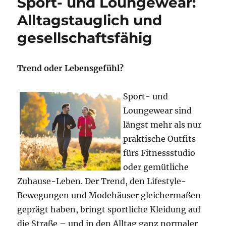
Sport- und Loungewear:
Gartenfeier:
Genuss
Alltagstauglich und
unter
gesellschaftsfähig
freiem
Himmel
professionell
geplant
Trend oder Lebensgefühl?
Sport- und
Loungewear sind
längst mehr als nur
praktische Outfits
fürs Fitnessstudio
oder gemütliche
Zuhause-Leben. Der Trend, den Lifestyle-
Bewegungen und Modehäuser gleichermaßen
geprägt haben, bringt sportliche Kleidung auf
die Straße – und in den Alltag ganz normaler