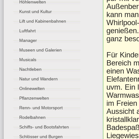
Höhlenwelten
Außenbere
Kunst und Kultur
kann man 
Whirlpool
Lift und Kabinenbahnen
genießen.
Luftfahrt
ganz beso
Manager
Museen und Galerien
Für Kinde
Musicals
Bereich m
einen Was
Nachtleben
Elefanten
Natur und Wandern
uvm. Ein 
Onlinewelten
Warmwass
Pflanzenwelten
im Freien
Renn- und Motorsport
Aussicht 
Rodelbahnen
kristallk
Badespaß.
Schiffs- und Bootsfahrten
Liegewies
Schlösser und Burgen