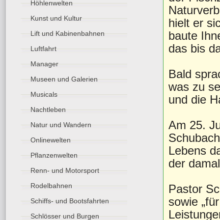
Höhlenwelten
Naturverb
Kunst und Kultur
hielt er s
baute Ihn
Lift und Kabinenbahnen
das bis d
Luftfahrt
Manager
Bald spra
Museen und Galerien
was zu se
Musicals
und die H
Nachtleben
Am 25. Ju
Natur und Wandern
Schubach 
Onlinewelten
Lebens da
Pflanzenwelten
der damal
Renn- und Motorsport
Rodelbahnen
Pastor Sc
sowie „fü
Schiffs- und Bootsfahrten
Leistungen
Schlösser und Burgen