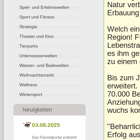
Natur ver
Spiel- und Erlebniswelten
Erbauung 
Sport und Fitness
Strategie
Welch ein
Region! Fü
Theater und Kino
Lebenstra
Tierparks
es ihm gel
Unterwasserwelten
zu einem 
Wasser- und Badewelten
Weihnachtsmarkt
Bis zum J
erweitert.
Wellness
70.000 Be
Wintersport
Anziehung
wuchs kont
Neuigkeiten
03.08.2025
"Beharrli
Erfolg au
Das Freizeitportal erstrahlt