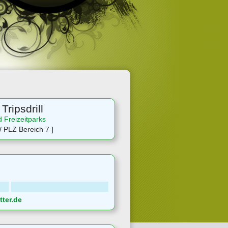
Tripsdrill
d Freizeitparks
 PLZ Bereich 7 ]
ter.de