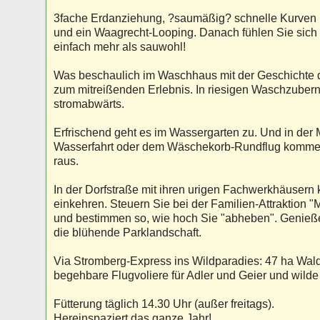
3fache Erdanziehung, ?saumäßig? schnelle Kurven
und ein Waagrecht-Looping. Danach fühlen Sie sich
einfach mehr als sauwohl!
Was beschaulich im Waschhaus mit der Geschichte 
zum mitreißenden Erlebnis. In riesigen Waschzubern
stromabwärts.
Erfrischend geht es im Wassergarten zu. Und in der
Wasserfahrt oder dem Wäschekorb-Rundflug kommen
raus.
In der Dorfstraße mit ihren urigen Fachwerkhäuser
einkehren. Steuern Sie bei der Familien-Attraktion 
und bestimmen so, wie hoch Sie "abheben". Genieße
die blühende Parklandschaft.
Via Stromberg-Express ins Wildparadies: 47 ha Wal
begehbare Flugvoliere für Adler und Geier und wilde
Fütterung täglich 14.30 Uhr (außer freitags).
Hereinspaziert das ganze Jahr!