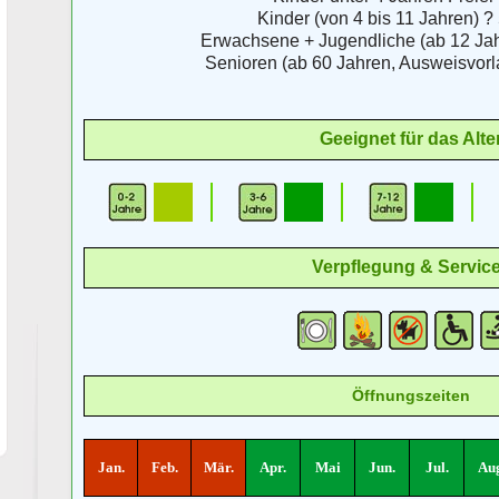
Kinder (von 4 bis 11 Jahren) ? 
Erwachsene + Jugendliche (ab 12 Jahr
Senioren (ab 60 Jahren, Ausweisvorla
Geeignet für das Alte
Verpflegung & Servic
Öffnungszeiten
Jan.
Feb.
Mär.
Apr.
Mai
Jun.
Jul.
Aug