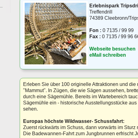
Erlebnispark Tripsd
Treffendrill
74389 Cleebronn/Trips
Fon :
0 7135 / 99 99
Fax :
0 7135 / 99 96 6
Webseite besuchen
eMail schreiben
Erleben Sie über 100 originelle Attraktionen und di
"Mammut". In Zügen, die wie Sägen aussehen, brett
durch eine Sägemühle. Bereits im Wartebereich tauch
Sägemühle ein - historische Ausstellungsstücke aus
sehen.
Europas höchste Wildwasser- Schussfahrt:
Zuerst rückwärts im Schuss, dann vorwärts im Sturz 
Die Badewannen-Fahrt zum Jungbrunnen erfrischt Ju