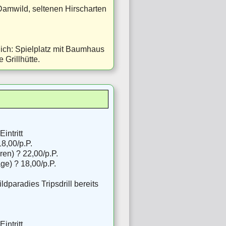
amwild, seltenen Hirscharten
lich: Spielplatz mit Baumhaus
Grillhütte.
intritt
18,00/p.P.
en) ? 22,00/p.P.
ge) ? 18,00/p.P.
ildparadies Tripsdrill bereits
l
intritt