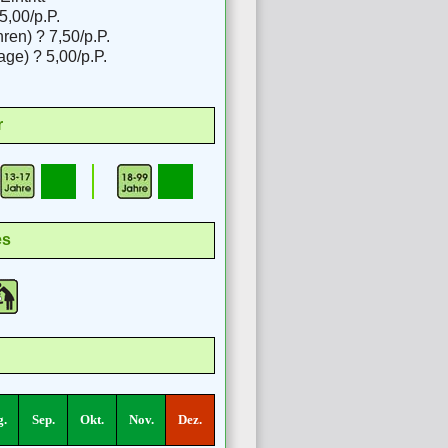
5,00/p.P.
en) ? 7,50/p.P.
ge) ? 5,00/p.P.
r
es
.
Sep.
Okt.
Nov.
Dez.