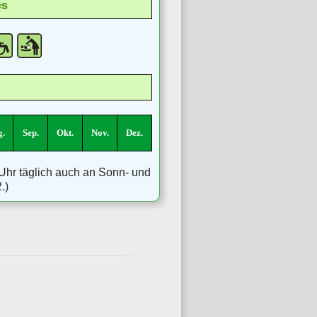
es
.
Sep.
Okt.
Nov.
Dez.
 Uhr täglich auch an Sonn- und
.)