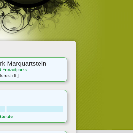
rk Marquartstein
d Freizeitparks
ereich 8 ]
ter.de