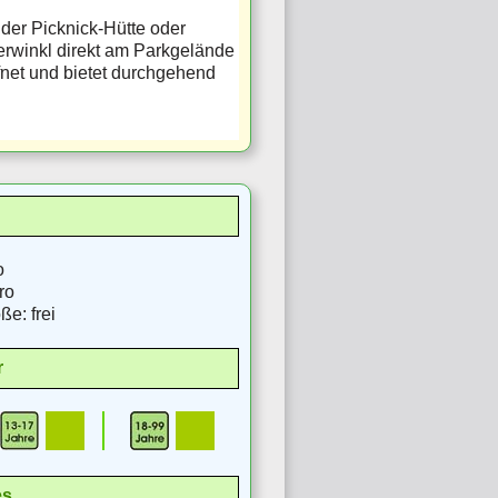
der Picknick-Hütte oder
erwinkl direkt am Parkgelände
ffnet und bietet durchgehend
o
ro
e: frei
r
es