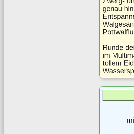
Zwerg- un
genau hin
Entspanne
Walgesäng
Pottwalflu
Runde dei
im Multim
tollem Ei
Wasserspi
mi