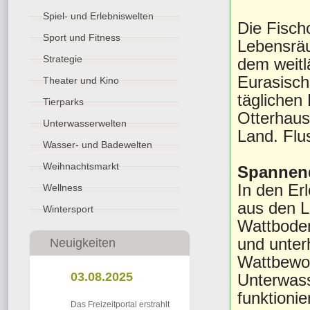
Spiel- und Erlebniswelten
Die Fischo
Sport und Fitness
Lebensräu
Strategie
dem weitl
Eurasisch
Theater und Kino
täglichen
Tierparks
Otterhaus
Unterwasserwelten
Land. Flus
Wasser- und Badewelten
Weihnachtsmarkt
Spannen
In den Er
Wellness
aus den L
Wintersport
Wattboden
und unter
Neuigkeiten
Wattbewoh
03.08.2025
Unterwass
funktionier
Das Freizeitportal erstrahlt