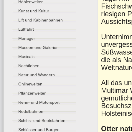
Höhlenwelten
Fischschw
Kunst und Kultur
riesigen 
Aussichtsp
Lift und Kabinenbahnen
Luftfahrt
Unternimm
Manager
unvergess
Museen und Galerien
Süßwasser
Musicals
die als N
Weltnatur
Nachtleben
Natur und Wandern
All das u
Onlinewelten
Multimar 
Pflanzenwelten
gemütlich
Renn- und Motorsport
Besuchsze
Rodelbahnen
Holsteini
Schiffs- und Bootsfahrten
Otter na
Schlösser und Burgen