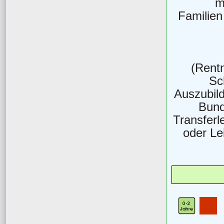
m
Familien
(Rentn
Sc
Auszubil
Bund
Transferl
oder Le