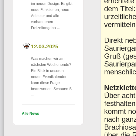
errichtet
im neuen Design. Es gibt
dem Titel
neue Funktionen, neue
urzeitlic
Anbieter und alle
vorhandenen
vermittel
Freizeitangebo
...
Direkt ne
12.03.2025
Saurierga
Gruß (gest
Was machen wir am
Saurierpa
nächsten Wochenende?
menschlic
Ein Blick in unseren
neuen Eventkalender
kann diese Frage
Netzklett
beantworten. Schauen Si
Über acht
...
festhalte
kommt noc
Alle News
nach ganz
Brachiosa
über die 