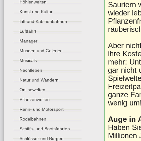
Höhlenwelten
Sauriern 
wieder le
Kunst und Kultur
Pflanzenf
Lift und Kabinenbahnen
räuberisc
Luftfahrt
Manager
Aber nich
Museen und Galerien
ihre Koste
mehr: Unt
Musicals
gar nicht
Nachtleben
Spielwelt
Natur und Wandern
Freizeitp
Onlinewelten
ganze Fam
Pflanzenwelten
wenig um
Renn- und Motorsport
Auge in 
Rodelbahnen
Haben Sie
Schiffs- und Bootsfahrten
Millionen
Schlösser und Burgen