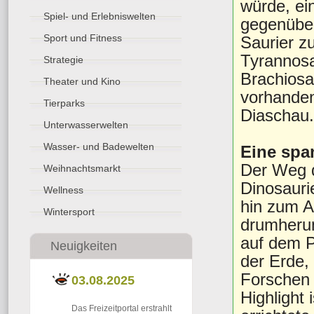
würde, e
Spiel- und Erlebniswelten
gegenüber
Sport und Fitness
Saurier z
Tyrannosa
Strategie
Brachiosa
Theater und Kino
vorhanden
Tierparks
Diaschau.
Unterwasserwelten
Wasser- und Badewelten
Eine spa
Der Weg d
Weihnachtsmarkt
Dinosauri
Wellness
hin zum A
Wintersport
drumherum
auf dem Pl
Neuigkeiten
der Erde,
Forschen 
03.08.2025
Highlight
Das Freizeitportal erstrahlt