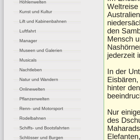
Höhlenwelten
Weltreise
Kunst und Kultur
Australien
niedersäc
Lift und Kabinenbahnen
den Samb
Luftfahrt
Mensch un
Manager
Nashörner
Museen und Galerien
jederzeit 
Musicals
In der Un
Nachtleben
Eisbären,
Natur und Wandern
hinter de
Onlinewelten
beeindruc
Pflanzenwelten
Renn- und Motorsport
Nur einige
Rodelbahnen
des Dschu
Maharadsc
Schiffs- und Bootsfahrten
Elefanten,
Schlösser und Burgen