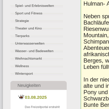
Hulman- A
Spiel- und Erlebniswelten
Sport und Fitness
Neben spr
Strategie
Bachläufe
Riesenwur
Theater und Kino
Mountain,
Tierparks
Schimpans
Unterwasserwelten
Abenteue
Wasser- und Badewelten
afrikanisc
Weihnachtsmarkt
Berges, wo
Leben füll
Wellness
Wintersport
In der ni
alte und 
Neuigkeiten
Pony und 
03.08.2025
Schwarzbu
Bunte Be
Das Freizeitportal erstrahlt